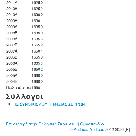
2011A
1625
0
2010B
1625
2
2010A
1630
0
2009B
1630
1
2009A
1635
0
2008B
1635
0
2008A
1635
5
2007B
1655
2
2007A
1650
1
2006B
1665
0
2006A
1665
3
2005B
1650
2
2005A
1660
0
2004B
1660
0
Παλαιότερα
1660
-
Σύλλογοι
ΠΣ ΣΥΝΟΙΚΙΣΜΟΥ ΚΗΦΙΣΙΑΣ ΣΕΡΡΩΝ
Επιστροφή στην Ελληνική Σκακιστική Ομοσπονδία
©
Andreas Andreou
2012-2026 [P]