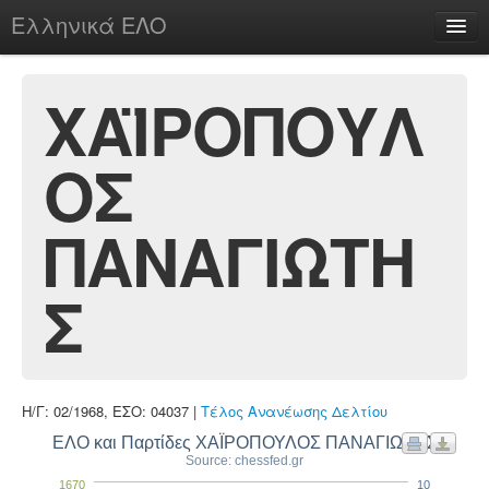
Ελληνικά ΕΛΟ
Περί
ΧΑΪΡΟΠΟΥΛ
ΟΣ
chesstu.be @ discord
Login
ΠΑΝΑΓΙΩΤΗ
Σ
Η/Γ: 02/1968, ΕΣΟ: 04037 |
Τέλος Ανανέωσης Δελτίου
ΕΛΟ και Παρτίδες ΧΑΪΡΟΠΟΥΛΟΣ ΠΑΝΑΓΙΩΤΗΣ
Source: chessfed.gr
1670
10