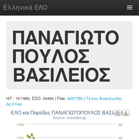
Ελληνικά ΕΛΟ
Περί
ΠΑΝΑΓΙΩΤΟ
ΠΟΥΛΟΣ
chesstu.be @ discord
Login
ΒΑΣΙΛΕΙΟΣ
Η/Γ: 10/1969, ΕΣΟ: 04494 | Fide:
4237765
|
Τέλος Ανανέωσης
Δελτίου
ΕΛΟ και Παρτίδες ΠΑΝΑΓΙΩΤΟΠΟΥΛΟΣ ΒΑΣΙΛΕΙΟΣ
Source: chessfed.gr
1900
50
1850
40