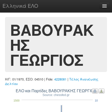
Ελληνικά ΕΛΟ
Περί
ΒΑΒΟΥΡΑΚ
ΗΣ
chesstu.be @ discord
Login
ΓΕΩΡΓΙΟΣ
Η/Γ: 01/1970, ΕΣΟ: 04510 | Fide:
4228081
|
Τέλος Ανανέωσης
Δελτίου
ΕΛΟ και Παρτίδες ΒΑΒΟΥΡΑΚΗΣ ΓΕΩΡΓΙΟΣ
Source: chessfed.gr
1500
10