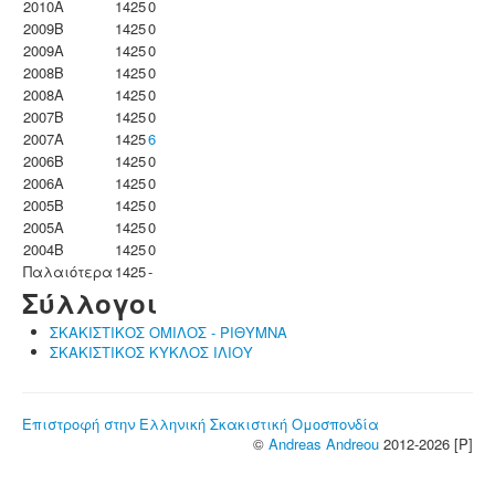
2010A
1425
0
2009B
1425
0
2009A
1425
0
2008B
1425
0
2008A
1425
0
2007B
1425
0
2007A
1425
6
2006B
1425
0
2006A
1425
0
2005B
1425
0
2005A
1425
0
2004B
1425
0
Παλαιότερα
1425
-
Σύλλογοι
ΣΚΑΚΙΣΤΙΚΟΣ ΟΜΙΛΟΣ - ΡΙΘΥΜΝΑ
ΣΚΑΚΙΣΤΙΚΟΣ ΚΥΚΛΟΣ ΙΛΙΟΥ
Επιστροφή στην Ελληνική Σκακιστική Ομοσπονδία
©
Andreas Andreou
2012-2026 [P]