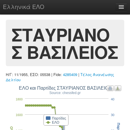
Ελληνικά ΕΛΟ
Περί
ΣΤΑΥΡΙΑΝΟ
Σ ΒΑΣΙΛΕΙΟΣ
chesstu.be @ discord
Login
Η/Γ: 11/1955, ΕΣΟ: 05538 | Fide:
4285409
|
Τέλος Ανανέωσης
Δελτίου
ΕΛΟ και Παρτίδες ΣΤΑΥΡΙΑΝΟΣ ΒΑΣΙΛΕΙΟΣ
Source: chessfed.gr
1800
40
1600
30
Παρτίδες
ΕΛΟ