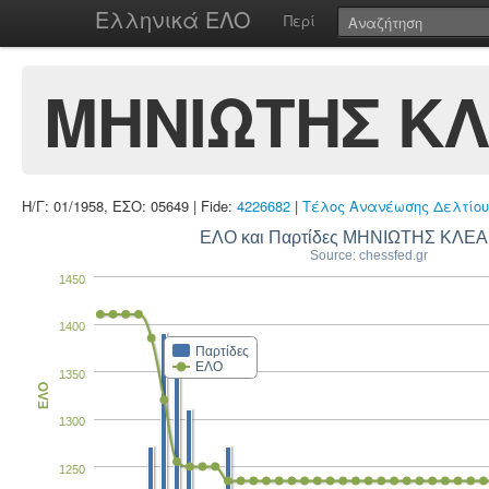
Ελληνικά ΕΛΟ
Περί
ΜΗΝΙΩΤΗΣ Κ
Η/Γ: 01/1958, ΕΣΟ: 05649 | Fide:
4226682
|
Τέλος Ανανέωσης Δελτίου
ΕΛΟ και Παρτίδες 
Source: chessfed.gr
1450
1400
Παρτίδες
ΕΛΟ
1350
ΕΛΟ
1300
1250