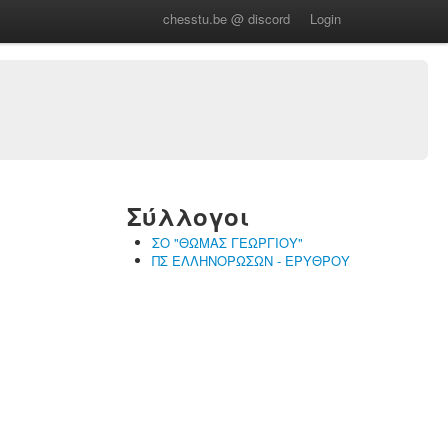
chesstu.be @ discord
Login
Σύλλογοι
ΣΟ "ΘΩΜΑΣ ΓΕΩΡΓΙΟΥ"
ΠΣ ΕΛΛΗΝΟΡΩΣΩΝ - ΕΡΥΘΡΟΥ