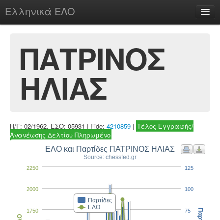
Ελληνικά ΕΛΟ
Περί
ΠΑΤΡΙΝΟΣ
ΗΛΙΑΣ
chesstu.be @ discord
Login
Η/Γ: 02/1962, ΕΣΟ: 05931 | Fide:
4210859
|
Τέλος Εγγραφής/
Ανανέωσης Δελτίου Πληρωμένο
ΕΛΟ και Παρτίδες ΠΑΤΡΙΝΟΣ ΗΛΙΑΣ
Source: chessfed.gr
2250
125
2000
100
Παρτίδες
ΕΛΟ
1750
75