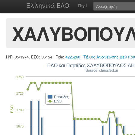
Ελληνικά ΕΛΟ
Περί
ΧΑΛΥΒΟΠΟΥΛ
Η/Γ: 05/1974, ΕΣΟ: 06154 | Fide:
4225260
|
Τέλος Ανανέωσης Δελτίου
ΕΛΟ και Π
Source: chessfed.gr
1750
1725
Παρτίδες
ΕΛΟ
ΕΛΟ
1700
1675