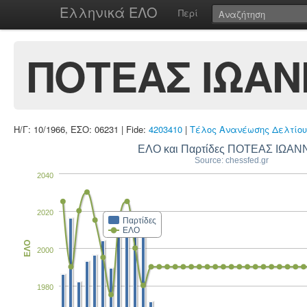
Ελληνικά ΕΛΟ
Περί
ΠΟΤΕΑΣ ΙΩΑΝ
Η/Γ: 10/1966, ΕΣΟ: 06231 | Fide:
4203410
|
Τέλος Ανανέωσης Δελτίου
ΕΛΟ και Παρτίδες ΠΟ
Source: chessfed.gr
2040
2020
Παρτίδες
ΕΛΟ
ΕΛΟ
2000
1980