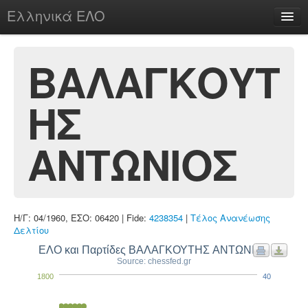
Ελληνικά ΕΛΟ
Περί
ΒΑΛΑΓΚΟΥΤ
ΗΣ
chesstu.be @ discord
Login
ΑΝΤΩΝΙΟΣ
Η/Γ: 04/1960, ΕΣΟ: 06420 | Fide:
4238354
|
Τέλος Ανανέωσης
Δελτίου
ΕΛΟ και Παρτίδες ΒΑΛΑΓΚΟΥΤΗΣ ΑΝΤΩΝΙΟΣ
Source: chessfed.gr
1800
40