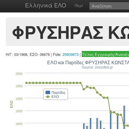
Ελληνικά ΕΛΟ
Περί
ΦΡΥΣΗΡΑΣ Κ
Η/Γ: 03/1968, ΕΣΟ: 06676 | Fide:
25809873
|
Τέλος Εγγραφής/Ανανέω
ΕΛΟ και Παρτίδες Φ
Source: chessfed.gr
2000
1950
Παρτίδες
ΕΛΟ
1900
ΕΛΟ
1850
1800