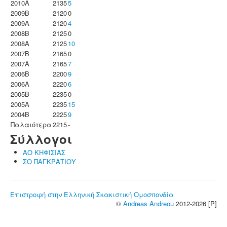
2010A
2135
5
2009B
2120
0
2009A
2120
4
2008B
2125
0
2008A
2125
10
2007B
2165
0
2007A
2165
7
2006B
2200
9
2006A
2220
6
2005B
2235
0
2005A
2235
15
2004B
2225
9
Παλαιότερα
2215
-
Σύλλογοι
ΑΟ ΚΗΦΙΣΙΑΣ
ΣΟ ΠΑΓΚΡΑΤΙΟΥ
Επιστροφή στην Ελληνική Σκακιστική Ομοσπονδία
©
Andreas Andreou
2012-2026 [P]