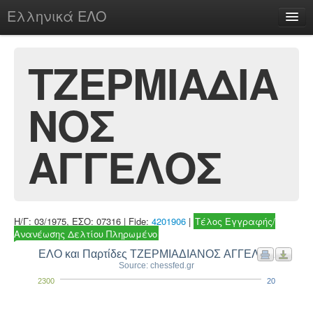
Ελληνικά ΕΛΟ
Περί
ΤΖΕΡΜΙΑΔΙΑ
ΝΟΣ
chesstu.be @ discord
Login
ΑΓΓΕΛΟΣ
Η/Γ: 03/1975, ΕΣΟ: 07316 | Fide:
4201906
|
Τέλος Εγγραφής/
Ανανέωσης Δελτίου Πληρωμένο
ΕΛΟ και Παρτίδες ΤΖΕΡΜΙΑΔΙΑΝΟΣ ΑΓΓΕΛΟΣ
Source: chessfed.gr
2300
20