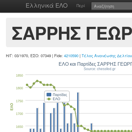
Ελληνικά ΕΛΟ
Περί
ΣΑΡΡΗΣ ΓΕΩΡ
Η/Γ: 03/1970, ΕΣΟ: 07349 | Fide:
4210590
|
Τέλος Ανανέωσης Δελτίου
ΕΛΟ και Παρτίδες ΣΑΡ
Source: chessfed.gr
1850
1800
Παρτίδες
ΕΛΟ
1750
ΕΛΟ
1700
1650