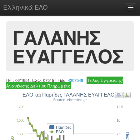
Ελληνικά ΕΛΟ
Περί
ΓΑΛΑΝΗΣ
ΕΥΑΓΓΕΛΟΣ
chesstu.be @ discord
Login
Η/Γ: 06/1951, ΕΣΟ: 07515 | Fide:
4207548
|
Τέλος Εγγραφής/
Ανανέωσης Δελτίου Πληρωμένο
ΕΛΟ και Παρτίδες ΓΑΛΑΝΗΣ ΕΥΑΓΓΕΛΟΣ
Source: chessfed.gr
1700
12.5
1600
10
Παρτίδες
ΕΛΟ
1500
7.5