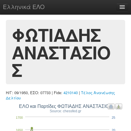
Ελληνικά ΕΛΟ
Περί
ΦΩΤΙΑΔΗΣ
ΑΝΑΣΤΑΣΙΟ
chesstu.be @ discord
Login
Σ
Η/Γ: 09/1950, ΕΣΟ: 07733 | Fide:
4210140
|
Τέλος Ανανέωσης
Δελτίου
ΕΛΟ και Παρτίδες ΦΩΤΙΑΔΗΣ ΑΝΑΣΤΑΣΙΟΣ
Source: chessfed.gr
1700
25
1650
20