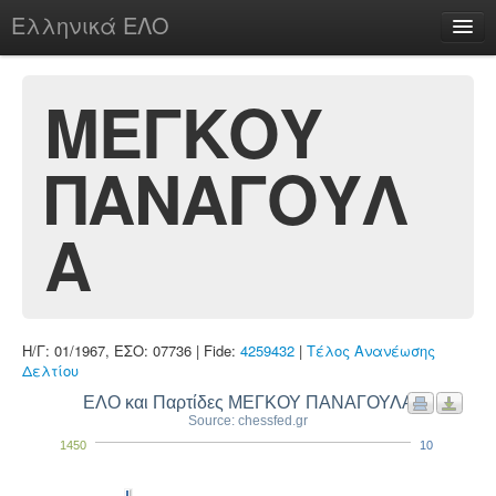
Ελληνικά ΕΛΟ
Περί
ΜΕΓΚΟΥ
ΠΑΝΑΓΟΥΛ
chesstu.be @ discord
Login
Α
Η/Γ: 01/1967, ΕΣΟ: 07736 | Fide:
4259432
|
Τέλος Ανανέωσης
Δελτίου
ΕΛΟ και Παρτίδες ΜΕΓΚΟΥ ΠΑΝΑΓΟΥΛΑ
Source: chessfed.gr
1450
10