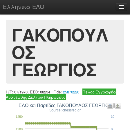
Ελληνικά ΕΛΟ
Περί
ΓΑΚΟΠΟΥΛ
ΟΣ
chesstu.be @ discord
Login
ΓΕΩΡΓΙΟΣ
Η/Γ: 07/1970, ΕΣΟ: 08234 | Fide:
25870220
|
Τέλος Εγγραφής/
Ανανέωσης Δελτίου Πληρωμένο
ΕΛΟ και Παρτίδες ΓΑΚΟΠΟΥΛΟΣ ΓΕΩΡΓΙΟΣ
Source: chessfed.gr
1250
10
1200
8