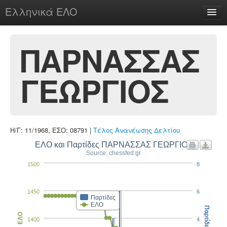
Ελληνικά ΕΛΟ
Περί
ΠΑΡΝΑΣΣΑΣ
ΓΕΩΡΓΙΟΣ
chesstu.be @ discord
Login
Η/Γ: 11/1968, ΕΣΟ: 08791 |
Τέλος Ανανέωσης Δελτίου
ΕΛΟ και Παρτίδες ΠΑΡΝΑΣΣΑΣ ΓΕΩΡΓΙΟΣ
Source: chessfed.gr
1500
8
1450
6
Παρτίδες
ΕΛΟ
Παρτίδες
ΕΛΟ
1400
4