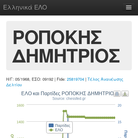
Ελληνικά ΕΛΟ
Περί
ΡΟΠΟΚΗΣ
ΔΗΜΗΤΡΙΟΣ
chesstu.be @ discord
Login
Η/Γ: 05/1968, ΕΣΟ: 09192 | Fide:
25819704
|
Τέλος Ανανέωσης
Δελτίου
ΕΛΟ και Παρτίδες ΡΟΠΟΚΗΣ ΔΗΜΗΤΡΙΟΣ
Source: chessfed.gr
1600
20
1400
15
Παρτίδες
ΕΛΟ