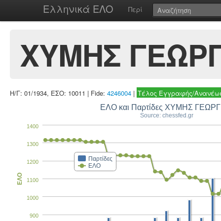
Ελληνικά ΕΛΟ
Περί
ΧΥΜΗΣ ΓΕΩΡΓ
Η/Γ: 01/1934, ΕΣΟ: 10011 | Fide:
4246004
|
Τέλος Εγγραφής/Ανανέωσ
ΕΛΟ και Παρτίδες ΧΥΜΗ
Source: chessfed.gr
1400
1300
Παρτίδες
1200
ΕΛΟ
ΕΛΟ
1100
1000
900