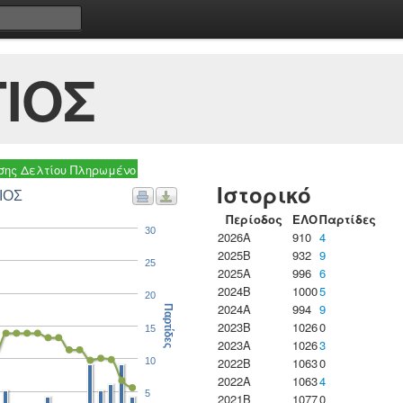
ΙΟΣ
ης Δελτίου Πληρωμένο
Ιστορικό
Σ ΓΕΩΡΓΙΟΣ
Περίοδος
ΕΛΟ
Παρτίδες
30
2026A
910
4
2025B
932
9
25
2025A
996
6
2024B
1000
5
20
2024A
994
9
Παρτίδες
2023B
1026
0
15
2023Α
1026
3
2022B
1063
0
10
2022A
1063
4
5
2021B
1077
0