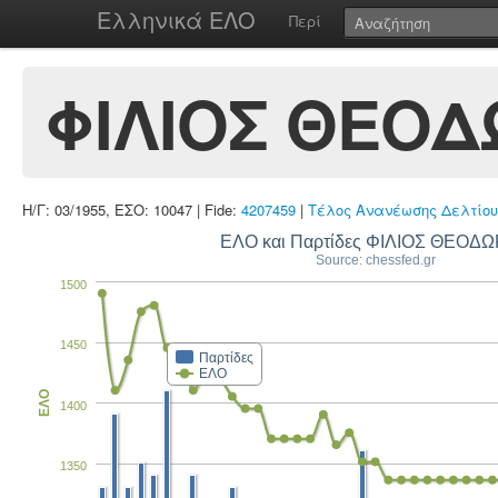
Ελληνικά ΕΛΟ
Περί
ΦΙΛΙΟΣ ΘΕΟ
Η/Γ: 03/1955, ΕΣΟ: 10047 | Fide:
4207459
|
Τέλος Ανανέωσης Δελτίου
ΕΛΟ και Παρτίδες ΦΙΛΙ
Source: chessfed.gr
1500
1450
Παρτίδες
ΕΛΟ
ΕΛΟ
1400
1350