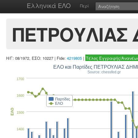
Ελληνικά ΕΛΟ
Περί
ΠΕΤΡΟΥΛΙΑΣ 
Η/Γ: 08/1972, ΕΣΟ: 10227 | Fide:
4219805
|
Τέλος Εγγραφής/Ανανέωσ
ΕΛΟ και Παρτίδε
Source: chessfed.gr
1700
1600
Παρτίδες
ΕΛΟ
ΕΛΟ
1500
1400