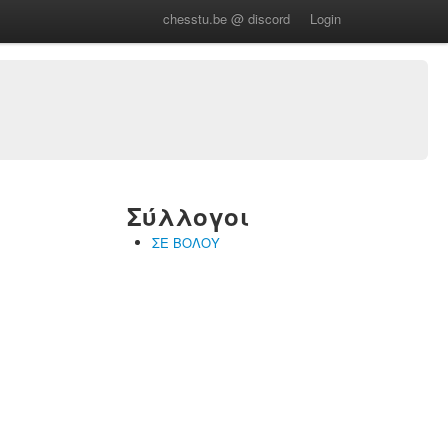
chesstu.be @ discord
Login
Σύλλογοι
ΣΕ ΒΟΛΟΥ