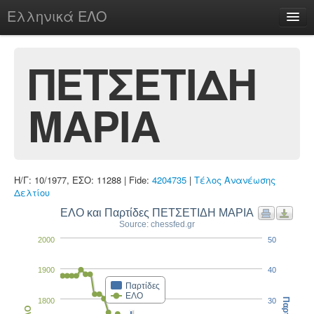
Ελληνικά ΕΛΟ
Περί
ΠΕΤΣΕΤΙΔΗ
ΜΑΡΙΑ
chesstu.be @ discord
Login
Η/Γ: 10/1977, ΕΣΟ: 11288 | Fide:
4204735
|
Τέλος Ανανέωσης
Δελτίου
ΕΛΟ και Παρτίδες ΠΕΤΣΕΤΙΔΗ ΜΑΡΙΑ
Source: chessfed.gr
2000
50
1900
40
Παρτίδες
ΕΛΟ
1800
30