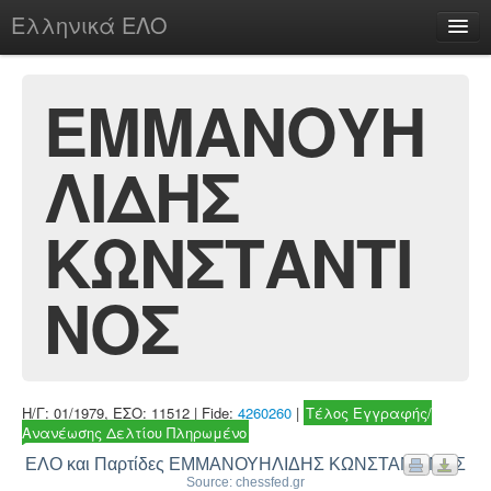
Ελληνικά ΕΛΟ
Περί
ΕΜΜΑΝΟΥΗ
ΛΙΔΗΣ
chesstu.be @ discord
Login
ΚΩΝΣΤΑΝΤΙ
ΝΟΣ
Η/Γ: 01/1979, ΕΣΟ: 11512 | Fide:
4260260
|
Τέλος Εγγραφής/
Ανανέωσης Δελτίου Πληρωμένο
ΕΛΟ και Παρτίδες ΕΜΜΑΝΟΥΗΛΙΔΗΣ ΚΩΝΣΤΑΝΤΙΝΟΣ
Source: chessfed.gr