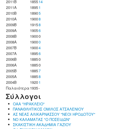
2011B
1855
14
2011A
1895
1
2010B
1890
5
2010A
1900
8
2009B
1915
8
2009A
1905
6
2008B
1900
0
2008A
1900
0
2007B
1900
4
2007A
1895
6
2006B
1885
0
2006A
1885
0
2005B
1885
7
2005A
1885
8
2004B
1920
1
Παλαιότερα
1935
-
Σύλλογοι
ΟΑΑ "ΗΡΑΚΛΕΙΟ"
ΠΑΝΑΘΛΗΤΙΚΟΣ ΟΜΙΛΟΣ ΑΤΣΑΛΕΝΙΟΥ
ΑΣ ΝΕΑΣ ΑΛΙΚΑΡΝΑΣΣΟΥ "ΝΕΟΙ ΗΡΟΔΟΤΟΥ"
ΝΟ ΚΑΛΑΜΑΤΑΣ "Ο ΠΟΣΕΙΔΩΝ"
ΣΚΑΚΙΣΤΙΚΗ ΑΚΑΔΗΜΙΑ ΓΑΖΙΟΥ