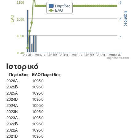
1100
6
Παρτίδες
ΕΛΟ
Παρτίδες
ΕΛΟ
1080
4
1060
2
1040
0
2004B
2007B
2010B
2013B
2016B
2019B
2022B
2025B
2026A
Highcharts.com
Ιστορικό
Περίοδος
ΕΛΟ
Παρτίδες
2026A
1095
0
2025B
1095
0
2025A
1095
0
2024B
1095
0
2024A
1095
0
2023B
1095
0
2023Α
1095
0
2022B
1095
0
2022A
1095
0
2021B
1095
0