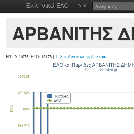
Ελληνικά ΕΛΟ
Περί
ΑΡΒΑΝΙΤΗΣ Δ
Η/Γ: 01/1975, ΕΣΟ: 13178 |
Τέλος Ανανέωσης Δελτίου
ΕΛΟ και Παρτίδες ΑΡΒΑΝΙΤΗΣ ΔΗΜ
Source: chessfed.gr
1000.05
1000.025
Παρτίδες
ΕΛΟ
ΕΛΟ
1000
999.975