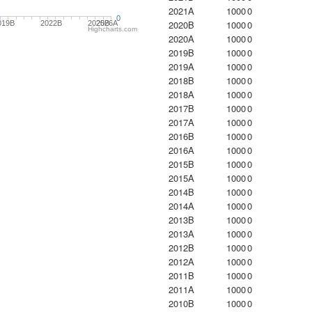
2021A
1000
0
0
2020B
1000
0
019B
2022B
2025B
2026A
Highcharts.com
2020A
1000
0
2019B
1000
0
2019A
1000
0
2018B
1000
0
2018A
1000
0
2017B
1000
0
2017A
1000
0
2016B
1000
0
2016A
1000
0
2015B
1000
0
2015A
1000
0
2014B
1000
0
2014A
1000
0
2013B
1000
0
2013A
1000
0
2012B
1000
0
2012A
1000
0
2011B
1000
0
2011A
1000
0
2010B
1000
0