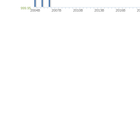
999.95
2004B
2007B
2010B
2013B
2016B
2