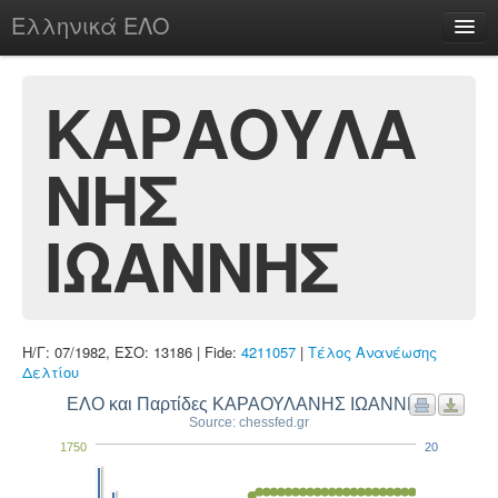
Ελληνικά ΕΛΟ
Περί
ΚΑΡΑΟΥΛΑ
ΝΗΣ
chesstu.be @ discord
Login
ΙΩΑΝΝΗΣ
Η/Γ: 07/1982, ΕΣΟ: 13186 | Fide:
4211057
|
Τέλος Ανανέωσης
Δελτίου
ΕΛΟ και Παρτίδες ΚΑΡΑΟΥΛΑΝΗΣ ΙΩΑΝΝΗΣ
Source: chessfed.gr
1750
20