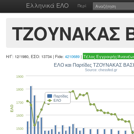
Ελληνικά ΕΛΟ
Περί
ΤΖΟΥΝΑΚΑΣ Β
Η/Γ: 12/1980, ΕΣΟ: 13734 | Fide:
4210689
|
Τέλος Εγγραφής/Ανανέωσ
ΕΛΟ και Παρτίδες ΤΖΟΥΝΑΚΑΣ ΒΑΣ
Source: chessfed.gr
1900
1800
Παρτίδες
ΕΛΟ
1700
ΕΛΟ
1600
1500