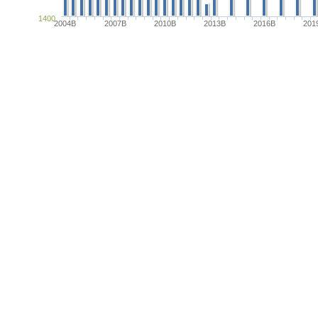
1400
2004B
2007B
2010B
2013B
2016B
201