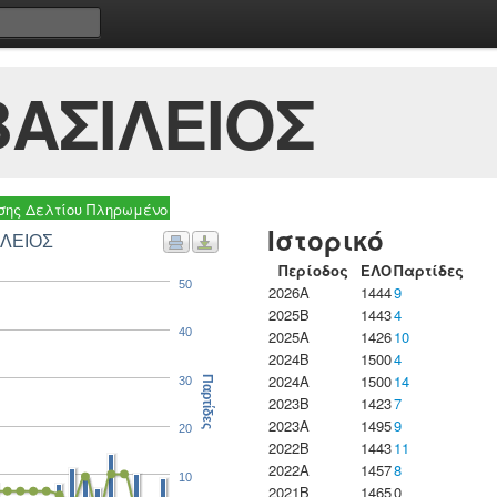
ΑΣΙΛΕΙΟΣ
ης Δελτίου Πληρωμένο
Ιστορικό
ΙΛΕΙΟΣ
Περίοδος
ΕΛΟ
Παρτίδες
50
2026A
1444
9
2025B
1443
4
40
2025A
1426
10
2024B
1500
4
2024A
1500
14
30
Παρτίδες
2023B
1423
7
2023Α
1495
9
20
2022B
1443
11
2022A
1457
8
10
2021B
1465
0