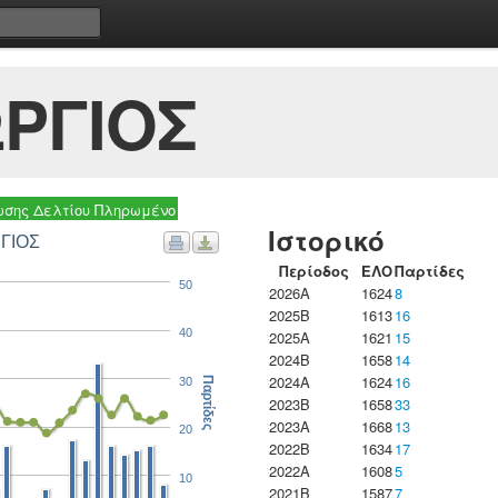
ΡΓΙΟΣ
σης Δελτίου Πληρωμένο
Ιστορικό
ΡΓΙΟΣ
Περίοδος
ΕΛΟ
Παρτίδες
50
2026A
1624
8
2025B
1613
16
40
2025A
1621
15
2024B
1658
14
2024A
1624
16
30
Παρτίδες
2023B
1658
33
2023Α
1668
13
20
2022B
1634
17
2022A
1608
5
10
2021B
1587
7