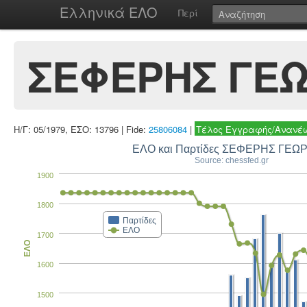
Ελληνικά ΕΛΟ
Περί
ΣΕΦΕΡΗΣ ΓΕΩ
Η/Γ: 05/1979, ΕΣΟ: 13796 | Fide:
25806084
|
Τέλος Εγγραφής/Ανανέω
ΕΛΟ και Παρτίδες ΣΕΦΕΡΗΣ ΓΕΩ
Source: chessfed.gr
1900
1800
Παρτίδες
ΕΛΟ
1700
ΕΛΟ
1600
1500