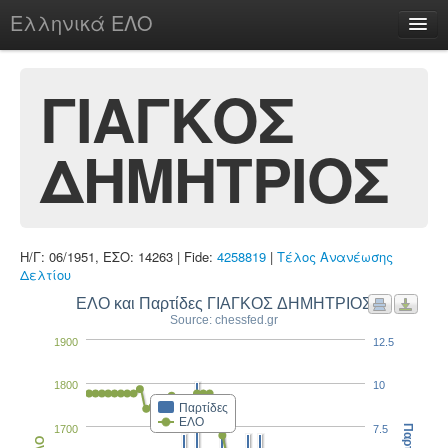
Ελληνικά ΕΛΟ
Περί
ΓΙΑΓΚΟΣ
ΔΗΜΗΤΡΙΟΣ
chesstu.be @ discord
Login
Η/Γ: 06/1951, ΕΣΟ: 14263 | Fide:
4258819
|
Τέλος Ανανέωσης
Δελτίου
ΕΛΟ και Παρτίδες ΓΙΑΓΚΟΣ ΔΗΜΗΤΡΙΟΣ
Source: chessfed.gr
1900
12.5
1800
10
Παρτίδες
ΕΛΟ
1700
7.5