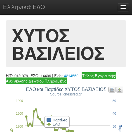
Ελληνικά ΕΛΟ
Περί
ΧΥΤΟΣ
ΒΑΣΙΛΕΙΟΣ
chesstu.be @ discord
Login
Η/Γ: 01/1979, ΕΣΟ: 14406 | Fide:
4214552
|
Τέλος Εγγραφής/
Ανανέωσης Δελτίου Πληρωμένο
ΕΛΟ και Παρτίδες ΧΥΤΟΣ ΒΑΣΙΛΕΙΟΣ
Source: chessfed.gr
1900
50
1800
40
Παρτίδες
ΕΛΟ
1700
30