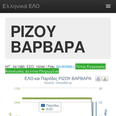
Ελληνικά ΕΛΟ
Περί
ΡΙΖΟΥ
ΒΑΡΒΑΡΑ
chesstu.be @ discord
Login
Η/Γ: 04/1980, ΕΣΟ: 15046 | Fide:
541003560
|
Τέλος Εγγραφής/
Ανανέωσης Δελτίου Πληρωμένο
ΕΛΟ και Παρτίδες ΡΙΖΟΥ ΒΑΡΒΑΡΑ
Source: chessfed.gr
1700
20
1600
15
Παρτίδες
ΕΛΟ