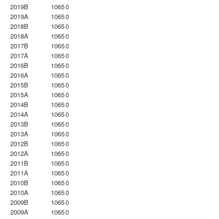
2019B
1065
0
2019A
1065
0
2018B
1065
0
2018A
1065
0
2017B
1065
0
2017A
1065
0
2016B
1065
0
2016A
1065
0
2015B
1065
0
2015A
1065
0
2014B
1065
0
2014A
1065
0
2013B
1065
0
2013A
1065
0
2012B
1065
0
2012A
1065
0
2011B
1065
0
2011A
1065
0
2010B
1065
0
2010A
1065
0
2009B
1065
0
2009A
1065
0