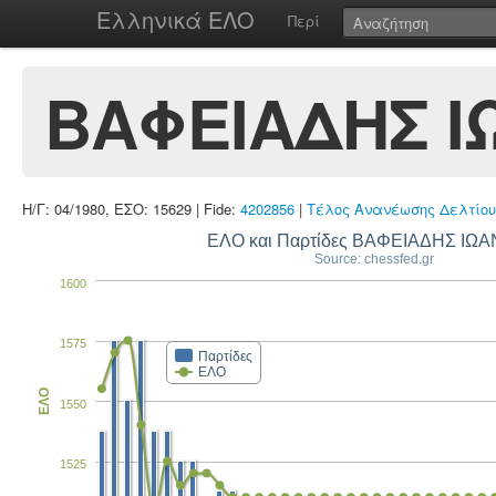
Ελληνικά ΕΛΟ
Περί
ΒΑΦΕΙΑΔΗΣ Ι
Η/Γ: 04/1980, ΕΣΟ: 15629 | Fide:
4202856
|
Τέλος Ανανέωσης Δελτίου
ΕΛΟ και Παρτίδες ΒΑΦΕΙΑΔΗΣ ΙΩ
Source: chessfed.gr
1600
1575
Παρτίδες
ΕΛΟ
ΕΛΟ
1550
1525