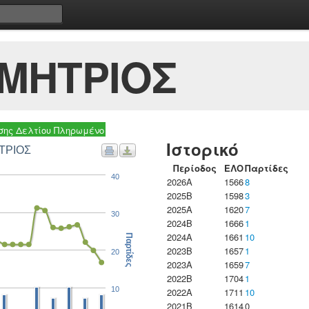
ΜΗΤΡΙΟΣ
ης Δελτίου Πληρωμένο
Ιστορικό
ΗΤΡΙΟΣ
Περίοδος
ΕΛΟ
Παρτίδες
40
2026A
1566
8
2025B
1598
3
2025A
1620
7
30
2024B
1666
1
2024A
1661
10
Παρτίδες
2023B
1657
1
20
2023Α
1659
7
2022B
1704
1
10
2022A
1711
10
2021B
1614
0