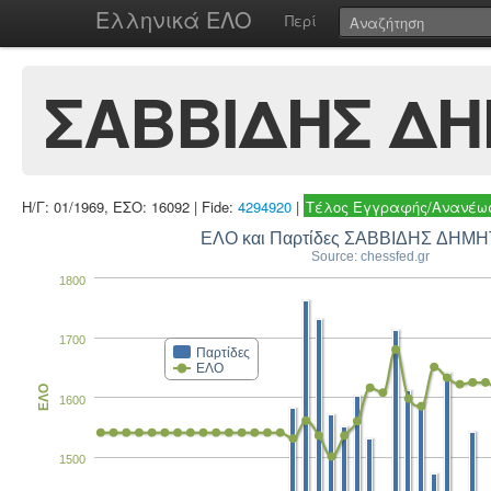
Ελληνικά ΕΛΟ
Περί
ΣΑΒΒΙΔΗΣ ΔΗ
Η/Γ: 01/1969, ΕΣΟ: 16092 | Fide:
4294920
|
Τέλος Εγγραφής/Ανανέωσ
ΕΛΟ και Παρτίδες ΣΑΒΒΙΔΗΣ ΔΗΜ
Source: chessfed.gr
1800
1700
Παρτίδες
ΕΛΟ
ΕΛΟ
1600
1500