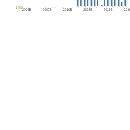
1400
2004B
2007B
2010B
2013B
2016B
201