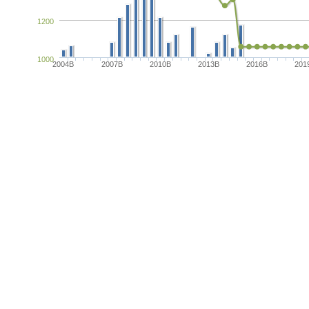
1200
1000
2004B
2007B
2010B
2013B
2016B
201