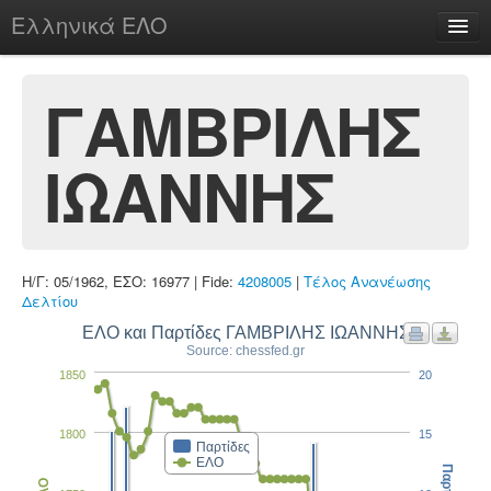
Ελληνικά ΕΛΟ
Περί
ΓΑΜΒΡΙΛΗΣ
ΙΩΑΝΝΗΣ
chesstu.be @ discord
Login
Η/Γ: 05/1962, ΕΣΟ: 16977 | Fide:
4208005
|
Τέλος Ανανέωσης
Δελτίου
ΕΛΟ και Παρτίδες ΓΑΜΒΡΙΛΗΣ ΙΩΑΝΝΗΣ
Source: chessfed.gr
1850
20
1800
15
Παρτίδες
ΕΛΟ