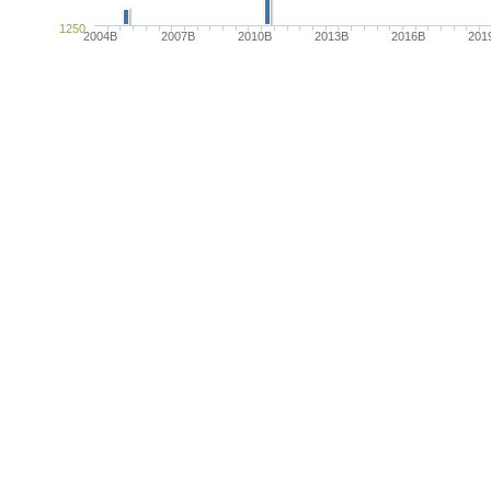
1250
2004B
2007B
2010B
2013B
2016B
201