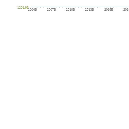
1209.95
2004B
2007B
2010B
2013B
2016B
201