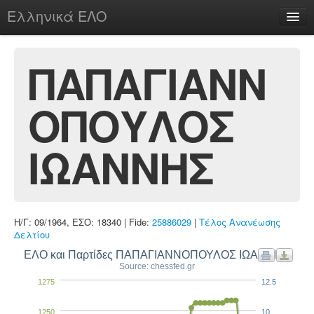
Ελληνικά ΕΛΟ
Περί
ΠΑΠΑΓΙΑΝΝ
ΟΠΟΥΛΟΣ
chesstu.be @ discord
Login
ΙΩΑΝΝΗΣ
Η/Γ: 09/1964, ΕΣΟ: 18340 | Fide:
25886029
|
Τέλος Ανανέωσης
Δελτίου
ΕΛΟ και Παρτίδες ΠΑΠΑΓΙΑΝΝΟΠΟΥΛΟΣ ΙΩΑΝΝΗΣ
Source: chessfed.gr
1275
12.5
1250
10