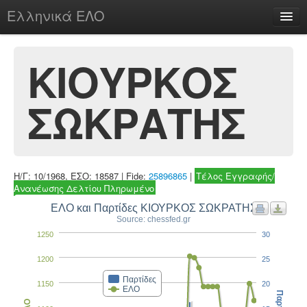
Ελληνικά ΕΛΟ
Περί
ΚΙΟΥΡΚΟΣ
ΣΩΚΡΑΤΗΣ
chesstu.be @ discord
Login
Η/Γ: 10/1968, ΕΣΟ: 18587 | Fide:
25896865
|
Τέλος Εγγραφής/
Ανανέωσης Δελτίου Πληρωμένο
ΕΛΟ και Παρτίδες ΚΙΟΥΡΚΟΣ ΣΩΚΡΑΤΗΣ
Source: chessfed.gr
1250
30
1200
25
Παρτίδες
1150
20
ΕΛΟ