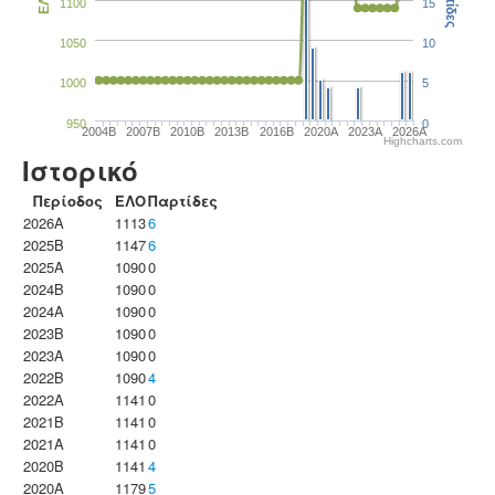
Παρτίδες
ΕΛΟ
1100
15
1050
10
1000
5
950
0
2004B
2007B
2010B
2013B
2016B
2020A
2023Α
2026A
Highcharts.com
Ιστορικό
Περίοδος
ΕΛΟ
Παρτίδες
2026A
1113
6
2025B
1147
6
2025A
1090
0
2024B
1090
0
2024A
1090
0
2023B
1090
0
2023Α
1090
0
2022B
1090
4
2022A
1141
0
2021B
1141
0
2021A
1141
0
2020B
1141
4
2020A
1179
5