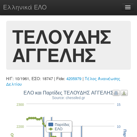
Ελληνικά ΕΛΟ
Περί
ΤΕΛΟΥΔΗΣ
ΑΓΓΕΛΗΣ
chesstu.be @ discord
Login
Η/Γ: 10/1961, ΕΣΟ: 18747 | Fide:
4205979
|
Τέλος Ανανέωσης
Δελτίου
ΕΛΟ και Παρτίδες ΤΕΛΟΥΔΗΣ ΑΓΓΕΛΗΣ
Source: chessfed.gr
2300
15
Παρτίδες
2200
10
ΕΛΟ