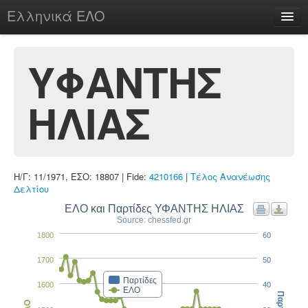
Ελληνικά ΕΛΟ
Περί
ΥΦΑΝΤΗΣ
ΗΛΙΑΣ
chesstu.be @ discord
Login
Η/Γ: 11/1971, ΕΣΟ: 18807 | Fide:
4210166
|
Τέλος Ανανέωσης
Δελτίου
ΕΛΟ και Παρτίδες ΥΦΑΝΤΗΣ ΗΛΙΑΣ
Source: chessfed.gr
1800
60
1700
50
Παρτίδες
1600
40
ΕΛΟ