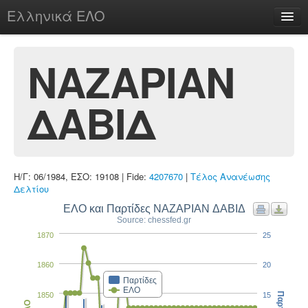
Ελληνικά ΕΛΟ
Περί
ΝΑΖΑΡΙΑΝ
ΔΑΒΙΔ
chesstu.be @ discord
Login
Η/Γ: 06/1984, ΕΣΟ: 19108 | Fide:
4207670
|
Τέλος Ανανέωσης
Δελτίου
ΕΛΟ και Παρτίδες ΝΑΖΑΡΙΑΝ ΔΑΒΙΔ
Source: chessfed.gr
1870
25
1860
20
Παρτίδες
ΕΛΟ
1850
15