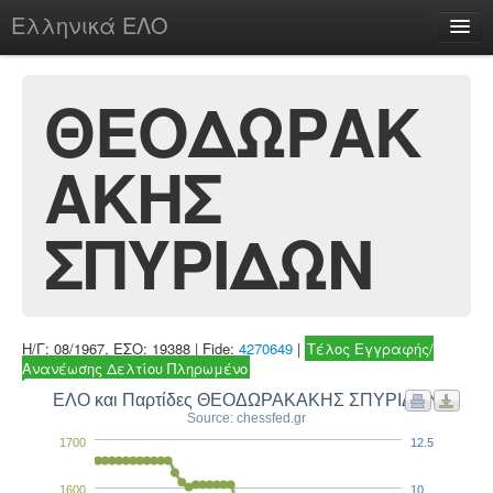
Ελληνικά ΕΛΟ
Περί
ΘΕΟΔΩΡΑΚ
ΑΚΗΣ
chesstu.be @ discord
Login
ΣΠΥΡΙΔΩΝ
Η/Γ: 08/1967, ΕΣΟ: 19388 | Fide:
4270649
|
Τέλος Εγγραφής/
Ανανέωσης Δελτίου Πληρωμένο
ΕΛΟ και Παρτίδες ΘΕΟΔΩΡΑΚΑΚΗΣ ΣΠΥΡΙΔΩΝ
Source: chessfed.gr
1700
12.5
1600
10