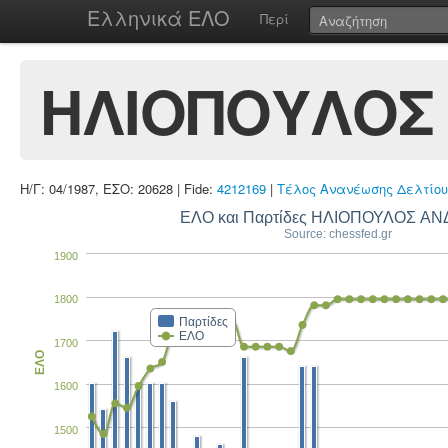
Ελληνικά ΕΛΟ
Περί
ΗΛΙΟΠΟΥΛΟΣ
Η/Γ: 04/1987, ΕΣΟ: 20628 | Fide:
4212169
|
Τέλος Ανανέωσης Δελτίου
ΕΛΟ και Παρτίδες ΗΛΙΟΠΟΥΛΟΣ Α
Source: chessfed.gr
1900
1800
Παρτίδες
ΕΛΟ
1700
ΕΛΟ
1600
1500