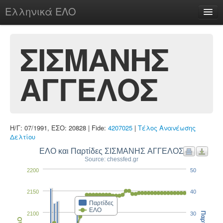
Ελληνικά ΕΛΟ
Περί
ΣΙΣΜΑΝΗΣ
ΑΓΓΕΛΟΣ
chesstu.be @ discord
Login
Η/Γ: 07/1991, ΕΣΟ: 20828 | Fide:
4207025
|
Τέλος Ανανέωσης
Δελτίου
ΕΛΟ και Παρτίδες ΣΙΣΜΑΝΗΣ ΑΓΓΕΛΟΣ
Source: chessfed.gr
2200
50
2150
40
Παρτίδες
ΕΛΟ
2100
30