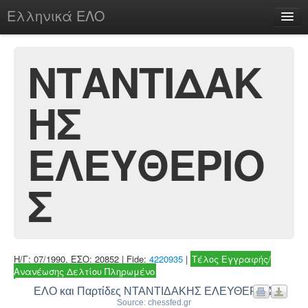
Ελληνικά ΕΛΟ
Περί
ΝΤΑΝΤΙΔΑΚ
ΗΣ
chesstu.be @ discord
Login
ΕΛΕΥΘΕΡΙΟ
Σ
Η/Γ: 07/1990, ΕΣΟ: 20852 | Fide:
4220935
|
Τέλος Εγγραφής/
Ανανέωσης Δελτίου Πληρωμένο
ΕΛΟ και Παρτίδες ΝΤΑΝΤΙΔΑΚΗΣ ΕΛΕΥΘΕΡΙΟΣ
Source: chessfed.gr