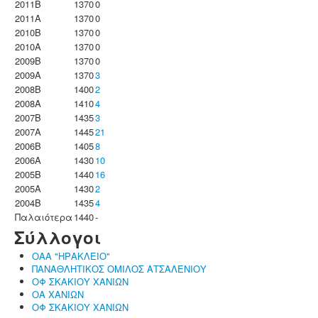
2011B
1370
0
2011A
1370
0
2010B
1370
0
2010A
1370
0
2009B
1370
0
2009A
1370
3
2008B
1400
2
2008A
1410
4
2007B
1435
3
2007A
1445
21
2006B
1405
8
2006A
1430
10
2005B
1440
16
2005A
1430
2
2004B
1435
4
Παλαιότερα
1440
-
Σύλλογοι
ΟΑΑ "ΗΡΑΚΛΕΙΟ"
ΠΑΝΑΘΛΗΤΙΚΟΣ ΟΜΙΛΟΣ ΑΤΣΑΛΕΝΙΟΥ
ΟΦ ΣΚΑΚΙΟΥ ΧΑΝΙΩΝ
ΟΑ ΧΑΝΙΩΝ
ΟΦ ΣΚΑΚΙΟΥ ΧΑΝΙΩΝ