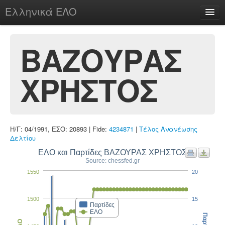
Ελληνικά ΕΛΟ
Περί
ΒΑΖΟΥΡΑΣ
ΧΡΗΣΤΟΣ
chesstu.be @ discord
Login
Η/Γ: 04/1991, ΕΣΟ: 20893 | Fide:
4234871
|
Τέλος Ανανέωσης
Δελτίου
ΕΛΟ και Παρτίδες ΒΑΖΟΥΡΑΣ ΧΡΗΣΤΟΣ
Source: chessfed.gr
1550
20
1500
15
Παρτίδες
ΕΛΟ