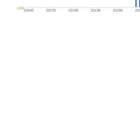
1200
2004B
2007B
2010B
2013B
2016B
20