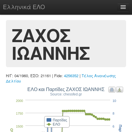
Ελληνικά ΕΛΟ
Περί
ΖΑΧΟΣ
ΙΩΑΝΝΗΣ
chesstu.be @ discord
Login
Η/Γ: 04/1960, ΕΣΟ: 21161 | Fide:
4256352
|
Τέλος Ανανέωσης
Δελτίου
ΕΛΟ και Παρτίδες ΖΑΧΟΣ ΙΩΑΝΝΗΣ
Source: chessfed.gr
2000
10
1750
8
Παρτίδες
ΕΛΟ
1500
6